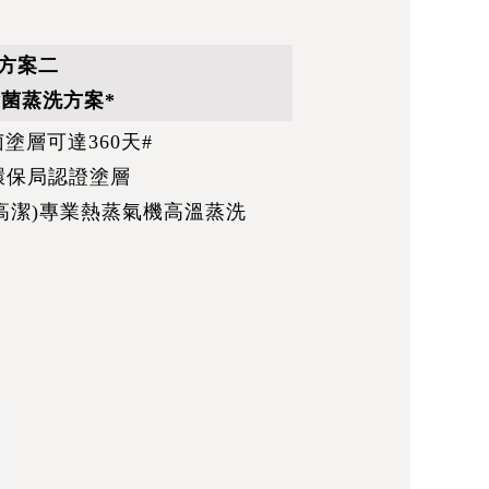
方案二
菌蒸洗方案*
菌塗層可達360天#
環保局認證塗層
 (德國高潔)專業熱蒸氣機高溫蒸洗