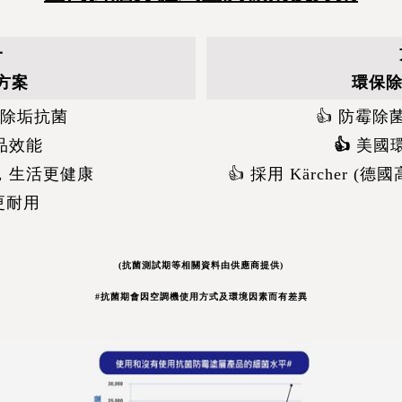
一
方案
環保除
，除垢抗菌
👍 防霉除
產品效能
👍
美國
生，生活更健康
👍 採用 Kärcher
更耐用
(抗菌測試期等相關資料由供應商提供)
#抗菌期會因空調機使用方式及環境因素而有差異