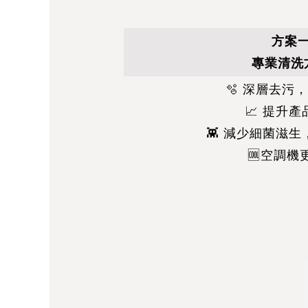
方案
專業清洗
🫧 深層去污
📈 提升
👾 減少細菌滋
🆒空調機