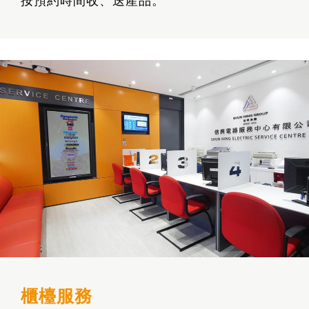
按預約時間收、送產品。
櫃檯服務