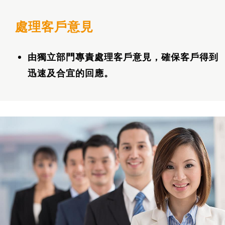
處理客戶意見
由獨立部門專責處理客戶意見，確保客戶得到
迅速及合宜的回應。