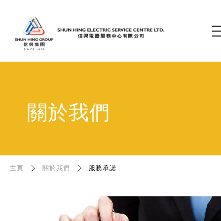
關於我們
主頁
關於我們
服務承諾