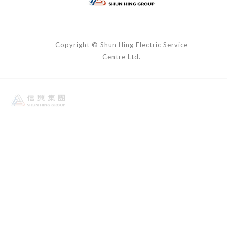
Copyright © Shun Hing Electric Service
Centre Ltd.