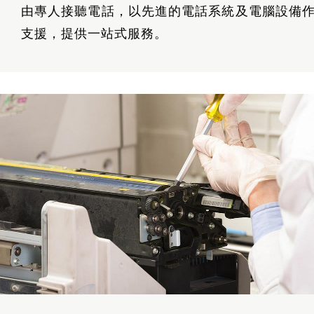
由專人接聽電話，以先進的電話系統及電腦設備
支援，提供一站式服務。