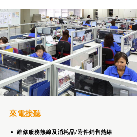
來電接聽
維修服務熱線及消耗品/附件銷售熱線