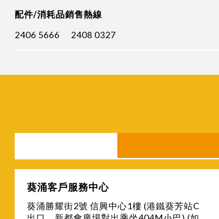
配件/消耗品銷售熱線
2406 5666
2408 0327
葵涌客戶服務中心
葵涌勝耀街2號 信興中心1樓 (港鐵葵芳站C
出口，新都會廣場對出乘坐404M小巴) (如